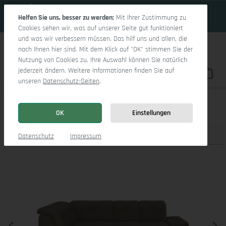
16 Tage 22h:52m:8s
Zum Hauptinhalt springen
Helfen Sie uns, besser zu werden:
Mit Ihrer Zustimmung zu
Cookies sehen wir, was auf unserer Seite gut funktioniert
und was wir verbessern müssen. Das hilf uns und allen, die
nach Ihnen hier sind. Mit dem Klick auf "OK" stimmen Sie der
Nutzung von Cookies zu. Ihre Auswahl können Sie natürlich
jederzeit ändern. Weitere Informationen finden Sie auf
Du hast 0 Pro
War
unseren
Datenschutz-Seiten
.
Sitz Concept smart 1001 Ecksofa 1,5Aho SE Small L
OK
Einstellungen
Produktbilder
3D Modell
Datenschutz
Impressum
Bildergalerie überspringen