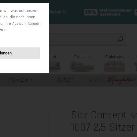
 wir, was auf unserer
18 Tage 22h:4m:15s
allen, die nach Ihnen
zu. Ihre Auswahl können
eren
llungen
sofas
Wohnlandschaft
Ottomane
Schlafsofas
FILIALEN
OUTLET
EIGENE
Sitz Concept 
1007 2,5-Sitzer