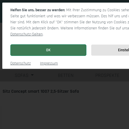
 Hauptinhalt springen
Zur Suche springen
Zur Hauptnavigation springen
Helfen Sie uns, besser zu werden:
Mit Ihrer Zustimmung zu Cookies sehen
Seite gut funktioniert und was wir verbessern müssen. Das hilf uns und 
hier sind. Mit dem Klick auf "OK" stimmen Sie der Nutzung von Cookies 
Sie natürlich jederzeit ändern. Weitere Informationen finden Sie auf uns
Datenschutz-Seiten
.
OK
Einste
Einzelsofas
Eck
Datenschutz
Impressum
SOFAS
BETTEN
PROSPEKTE
Sitz Concept smart 1007 2,5-Sitzer Sofa
Bildergalerie überspringen