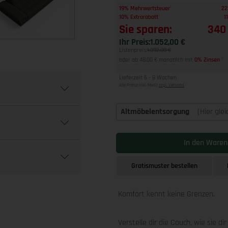
1
19% Mehrwertsteuer
22
1
10% Extrarabatt
1
Sie sparen:
340
Ihr Preis:
1.052,00 €
Listenpreis:
1.392,00 €
oder ab 48,00 € monatlich mit
0% Zinsen
2
Lieferzeit 6 - 8 Wochen
Alle Preise inkl. MwSt
zzgl. Versand
Altmöbelentsorgung
(Hier gle
In den Waren
Gratismuster bestellen
Komfort kennt keine Grenzen.
Verstelle dir die Couch, wie sie di