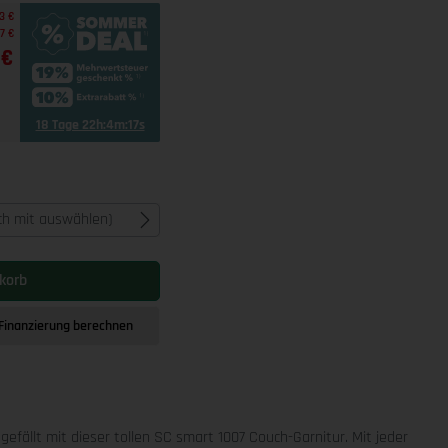
3 €
17 €
 €
18 Tage 22h:4m:15s
ich mit auswählen)
korb
Finanzierung berechnen
r gefällt mit dieser tollen SC smart 1007 Couch-Garnitur. Mit jeder