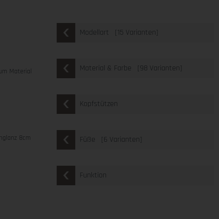
[15 Varianten]
Modellart
[98 Varianten]
Material & Farbe
um Material
Kopfstützen
chglanz 8cm
[6 Varianten]
Füße
Funktion