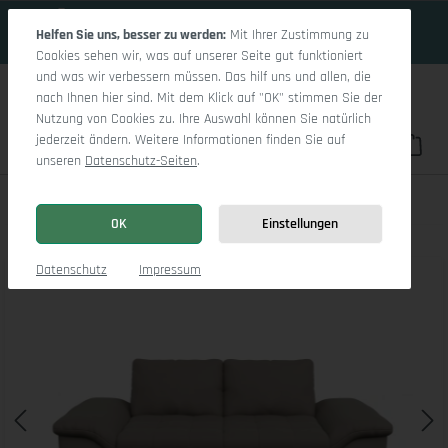
19 Tage 5h:22m:16s
Zum Hauptinhalt springen
Helfen Sie uns, besser zu werden:
Mit Ihrer Zustimmung zu
Cookies sehen wir, was auf unserer Seite gut funktioniert
und was wir verbessern müssen. Das hilf uns und allen, die
nach Ihnen hier sind. Mit dem Klick auf "OK" stimmen Sie der
Nutzung von Cookies zu. Ihre Auswahl können Sie natürlich
jederzeit ändern. Weitere Informationen finden Sie auf
Du hast 0 Pro
War
unseren
Datenschutz-Seiten
.
Sitz Concept smart 1007 2,5-Sitzer Sofa
OK
Einstellungen
Bildergalerie überspringen
Datenschutz
Impressum