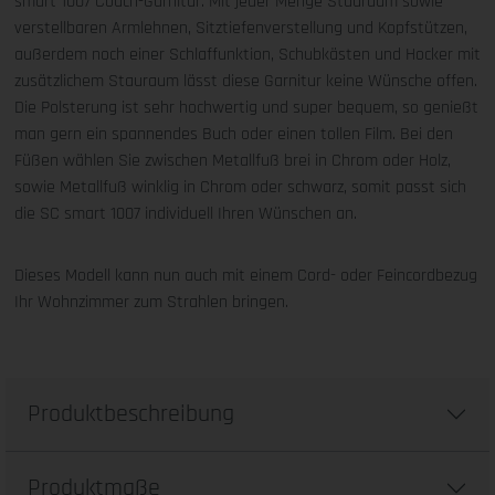
smart 1007 Couch-Garnitur. Mit jeder Menge Stauraum sowie
verstellbaren Armlehnen, Sitztiefenverstellung und Kopfstützen,
außerdem noch einer Schlaffunktion, Schubkästen und Hocker mit
zusätzlichem Stauraum lässt diese Garnitur keine Wünsche offen.
Die Polsterung ist sehr hochwertig und super bequem, so genießt
man gern ein spannendes Buch oder einen tollen Film. Bei den
Füßen wählen Sie zwischen Metallfuß brei in Chrom oder Holz,
sowie Metallfuß winklig in Chrom oder schwarz, somit passt sich
die SC smart 1007 individuell Ihren Wünschen an.
Dieses Modell kann nun auch mit einem Cord- oder Feincordbezug
Ihr Wohnzimmer zum Strahlen bringen.
Produktbeschreibung
Produktmaße