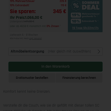
1
19% Mehrwertsteuer
226 €
1
10% Extrarabatt
119 €
Sie sparen:
345 €
Ihr Preis:
1.066,00 €
Listenpreis:
1.411,00 €
oder ab 48,58 € monatlich mit
0% Zinsen
2
19 Tage 5h:22m:16s
Lieferzeit 6 - 8 Wochen
Alle Preise inkl. MwSt
zzgl. Versand
Altmöbelentsorgung
(Hier gleich mit auswählen)
In den Warenkorb
Gratismuster bestellen
Finanzierung berechnen
Komfort kennt keine Grenzen.
Verstelle dir die Couch, wie sie dir gefällt mit dieser tollen SC