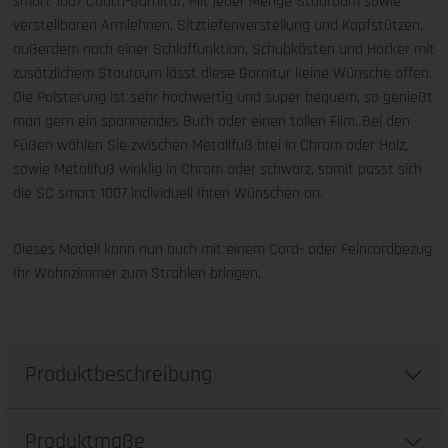
smart 1007 Couch-Garnitur. Mit jeder Menge Stauraum sowie
verstellbaren Armlehnen, Sitztiefenverstellung und Kopfstützen,
außerdem noch einer Schlaffunktion, Schubkästen und Hocker mit
zusätzlichem Stauraum lässt diese Garnitur keine Wünsche offen.
Die Polsterung ist sehr hochwertig und super bequem, so genießt
man gern ein spannendes Buch oder einen tollen Film. Bei den
Füßen wählen Sie zwischen Metallfuß brei in Chrom oder Holz,
sowie Metallfuß winklig in Chrom oder schwarz, somit passt sich
die SC smart 1007 individuell Ihren Wünschen an.
Dieses Modell kann nun auch mit einem Cord- oder Feincordbezug
Ihr Wohnzimmer zum Strahlen bringen.
Produktbeschreibung
Produktmaße