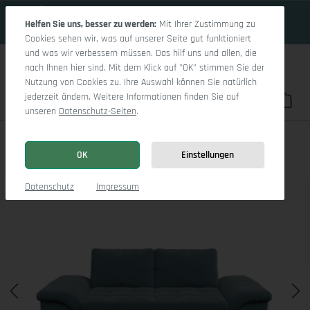
15 Tage 20h:39m:48s
Zum Hauptinhalt springen
Helfen Sie uns, besser zu werden:
Mit Ihrer Zustimmung zu
Cookies sehen wir, was auf unserer Seite gut funktioniert
und was wir verbessern müssen. Das hilf uns und allen, die
nach Ihnen hier sind. Mit dem Klick auf "OK" stimmen Sie der
Nutzung von Cookies zu. Ihre Auswahl können Sie natürlich
jederzeit ändern. Weitere Informationen finden Sie auf
Du hast 0 Pro
War
unseren
Datenschutz-Seiten
.
Sitz Concept smart 1007 2,5-Sitzer Sofa
OK
Einstellungen
Bildergalerie überspringen
Datenschutz
Impressum