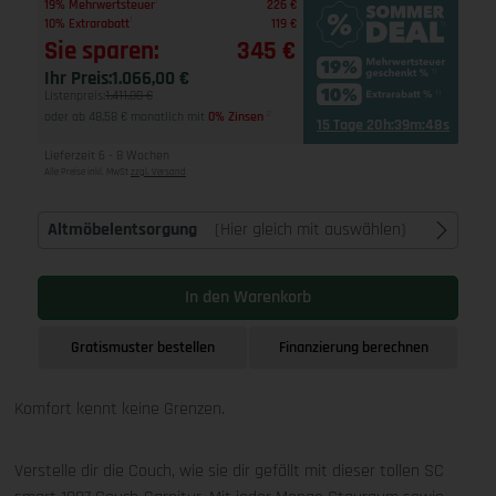
1
19% Mehrwertsteuer
226 €
1
10% Extrarabatt
119 €
Sie sparen:
345 €
Ihr Preis:
1.066,00 €
Listenpreis:
1.411,00 €
oder ab 48,58 € monatlich mit
0% Zinsen
2
15 Tage 20h:39m:48s
Lieferzeit 6 - 8 Wochen
Alle Preise inkl. MwSt
zzgl. Versand
Altmöbelentsorgung
(Hier gleich mit auswählen)
In den Warenkorb
Gratismuster bestellen
Finanzierung berechnen
Komfort kennt keine Grenzen.
Verstelle dir die Couch, wie sie dir gefällt mit dieser tollen SC