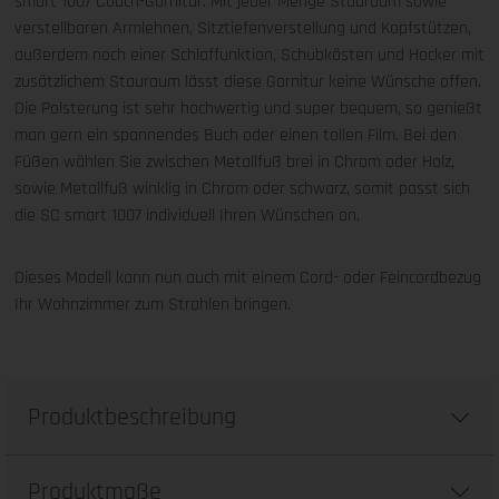
smart 1007 Couch-Garnitur. Mit jeder Menge Stauraum sowie
verstellbaren Armlehnen, Sitztiefenverstellung und Kopfstützen,
außerdem noch einer Schlaffunktion, Schubkästen und Hocker mit
zusätzlichem Stauraum lässt diese Garnitur keine Wünsche offen.
Die Polsterung ist sehr hochwertig und super bequem, so genießt
man gern ein spannendes Buch oder einen tollen Film. Bei den
Füßen wählen Sie zwischen Metallfuß brei in Chrom oder Holz,
sowie Metallfuß winklig in Chrom oder schwarz, somit passt sich
die SC smart 1007 individuell Ihren Wünschen an.
Dieses Modell kann nun auch mit einem Cord- oder Feincordbezug
Ihr Wohnzimmer zum Strahlen bringen.
Produktbeschreibung
Produktmaße