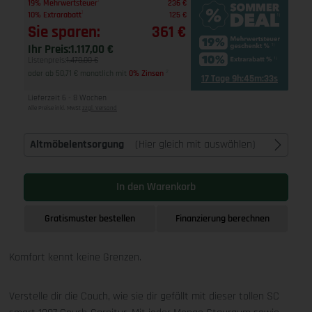
1
19% Mehrwertsteuer
236 €
1
10% Extrarabatt
125 €
Sie sparen:
361 €
Ihr Preis:
1.117,00 €
Listenpreis:
1.478,00 €
oder ab 50,71 € monatlich mit
0% Zinsen
2
17 Tage 9h:45m:32s
Lieferzeit 6 - 8 Wochen
Alle Preise inkl. MwSt
zzgl. Versand
Altmöbelentsorgung
(Hier gleich mit auswählen)
In den Warenkorb
Gratismuster bestellen
Finanzierung berechnen
Komfort kennt keine Grenzen.
Verstelle dir die Couch, wie sie dir gefällt mit dieser tollen SC