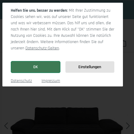
17 Tage 9h:45m:32s
Zum Hauptinhalt springen
Helfen Sie uns, besser zu werden:
Mit Ihrer Zustimmung zu
Cookies sehen wir, was auf unserer Seite gut funktioniert
und was wir verbessern müssen. Das hilf uns und allen, die
nach Ihnen hier sind. Mit dem Klick auf "OK" stimmen Sie der
Nutzung von Cookies zu. Ihre Auswahl können Sie natürlich
jederzeit ändern. Weitere Informationen finden Sie auf
Du hast 0 Pro
War
unseren
Datenschutz-Seiten
.
Sitz Concept smart 1007 3-Sitzer Sofa
OK
Einstellungen
Bildergalerie überspringen
Datenschutz
Impressum