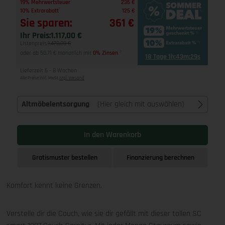
1
19% Mehrwertsteuer
236 €
1
10% Extrarabatt
125 €
Sie sparen:
361 €
Ihr Preis:
1.117,00 €
Listenpreis:
1.478,00 €
oder ab 50,71 € monatlich mit
0% Zinsen
2
18 Tage 1h:43m:28s
Lieferzeit 6 - 8 Wochen
Alle Preise inkl. MwSt
zzgl. Versand
Altmöbelentsorgung
(Hier gleich mit auswählen)
In den Warenkorb
Gratismuster bestellen
Finanzierung berechnen
Komfort kennt keine Grenzen.
Verstelle dir die Couch, wie sie dir gefällt mit dieser tollen SC