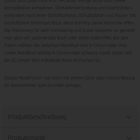
smart 1007 Couch-Garnitur. Mit jeder Menge Stauraum sowie
verstellbaren Armlehnen, Sitztiefenverstellung und Kopfstützen,
außerdem noch einer Schlaffunktion, Schubkästen und Hocker mit
zusätzlichem Stauraum lässt diese Garnitur keine Wünsche offen.
Die Polsterung ist sehr hochwertig und super bequem, so genießt
man gern ein spannendes Buch oder einen tollen Film. Bei den
Füßen wählen Sie zwischen Metallfuß brei in Chrom oder Holz,
sowie Metallfuß winklig in Chrom oder schwarz, somit passt sich
die SC smart 1007 individuell Ihren Wünschen an.
Dieses Modell kann nun auch mit einem Cord- oder Feincordbezug
Ihr Wohnzimmer zum Strahlen bringen.
Produktbeschreibung
Produktmaße