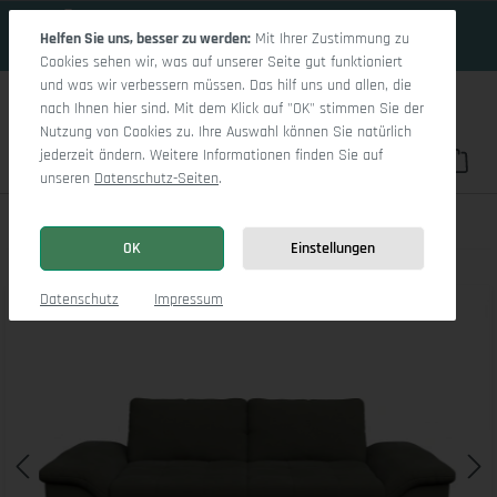
18 Tage 1h:43m:28s
Zum Hauptinhalt springen
Helfen Sie uns, besser zu werden:
Mit Ihrer Zustimmung zu
Cookies sehen wir, was auf unserer Seite gut funktioniert
und was wir verbessern müssen. Das hilf uns und allen, die
nach Ihnen hier sind. Mit dem Klick auf "OK" stimmen Sie der
Nutzung von Cookies zu. Ihre Auswahl können Sie natürlich
jederzeit ändern. Weitere Informationen finden Sie auf
Du hast 0 Pro
War
unseren
Datenschutz-Seiten
.
Sitz Concept smart 1007 3-Sitzer Sofa
OK
Einstellungen
Bildergalerie überspringen
Datenschutz
Impressum