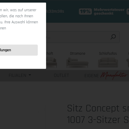
 wir, was auf unserer
18 Tage 21h:32m:37s
allen, die nach Ihnen
zu. Ihre Auswahl können
eren
llungen
sofas
Wohnlandschaft
Ottomane
Schlafsofas
FILIALEN
OUTLET
EIGENE
Sitz Concept 
1007 3-Sitzer 