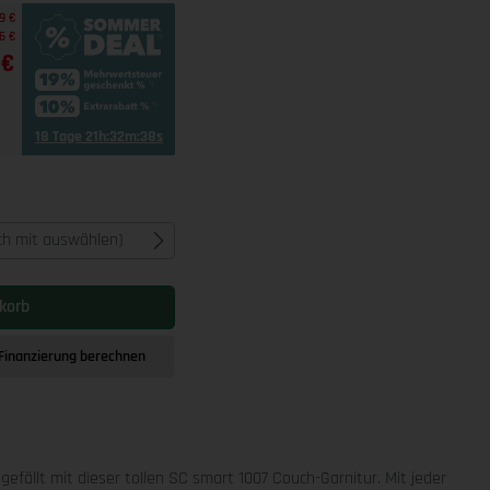
9 €
6 €
 €
18 Tage 21h:32m:37s
ich mit auswählen)
korb
Finanzierung berechnen
r gefällt mit dieser tollen SC smart 1007 Couch-Garnitur. Mit jeder