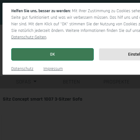
 Hauptinhalt springen
Zur Suche springen
Zur Hauptnavigation springen
Helfen Sie uns, besser zu werden:
Mit Ihrer Zustimmung zu Cookies sehen
Seite gut funktioniert und was wir verbessern müssen. Das hilf uns und 
hier sind. Mit dem Klick auf "OK" stimmen Sie der Nutzung von Cookies 
Sie natürlich jederzeit ändern. Weitere Informationen finden Sie auf uns
Datenschutz-Seiten
.
OK
Einste
Einzelsofas
Eck
Datenschutz
Impressum
SOFAS
BETTEN
PROSPEKTE
Sitz Concept smart 1007 3-Sitzer Sofa
Bildergalerie überspringen