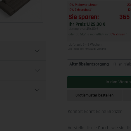
1
19% Mehrwertsteuer
23
1
10% Extrarabatt
12
Sie sparen:
365
Ihr Preis:
1.129,00 €
Listenpreis:
1.494,00 €
oder ab 51,21 € monatlich mit
0% Zinsen
2
Lieferzeit 6 - 8 Wochen
Alle Preise inkl. MwSt
zzgl. Versand
Altmöbelentsorgung
(Hier gle
In den Waren
Gratismuster bestellen
Komfort kennt keine Grenzen.
Verstelle dir die Couch, wie sie di