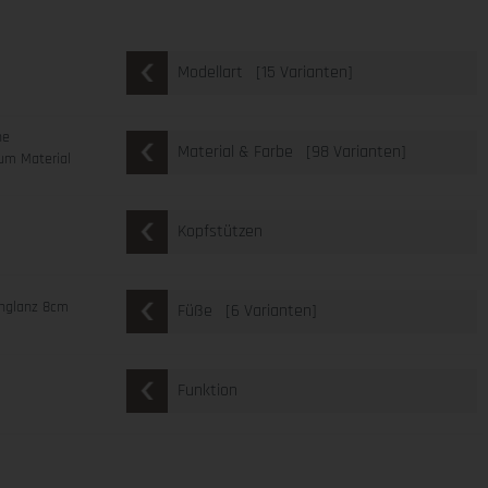
[15 Varianten]
Modellart
ne
[98 Varianten]
Material & Farbe
um Material
Kopfstützen
chglanz 8cm
[6 Varianten]
Füße
Funktion