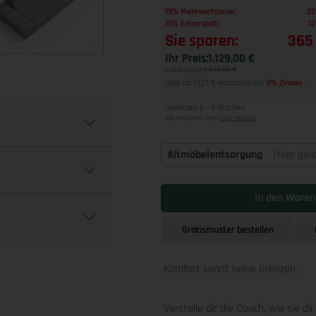
1
19% Mehrwertsteuer
23
1
10% Extrarabatt
12
Sie sparen:
365
Ihr Preis:
1.129,00 €
Listenpreis:
1.494,00 €
oder ab 51,21 € monatlich mit
0% Zinsen
2
Lieferzeit 6 - 8 Wochen
Alle Preise inkl. MwSt
zzgl. Versand
Altmöbelentsorgung
(Hier gle
In den Waren
Gratismuster bestellen
Komfort kennt keine Grenzen.
Verstelle dir die Couch, wie sie di