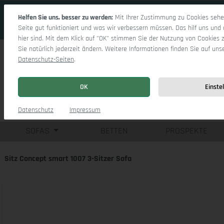
 Hauptinhalt springen
Zur Suche springen
Zur Hauptnavigation springen
Helfen Sie uns, besser zu werden:
Mit Ihrer Zustimmung zu Cookies sehen
Seite gut funktioniert und was wir verbessern müssen. Das hilf uns und 
hier sind. Mit dem Klick auf "OK" stimmen Sie der Nutzung von Cookies 
Sie natürlich jederzeit ändern. Weitere Informationen finden Sie auf uns
Datenschutz-Seiten
.
OK
Einste
Einzelsofas
Eck
Datenschutz
Impressum
SOFAS
BETTEN
PROSPEKTE
Sitz Concept smart 1007 3-Sitzer Sofa
Bildergalerie überspringen