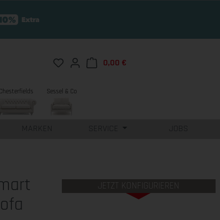
Du hast 0 Produkte auf dem Merkzettel
0,00 €
Warenkorb enthält 0 Position
Chesterfields
Sessel & Co
MARKEN
SERVICE
JOBS
smart
JETZT KONFIGURIEREN
Sofa