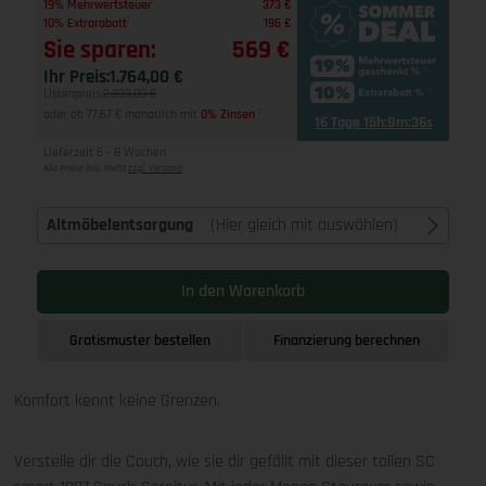
1
19% Mehrwertsteuer
373 €
1
10% Extrarabatt
196 €
Sie sparen:
569 €
Ihr Preis:
1.764,00 €
Listenpreis:
2.333,00 €
oder ab 77,67 € monatlich mit
0% Zinsen
2
16 Tage 15h:8m:35s
Lieferzeit 6 - 8 Wochen
Alle Preise inkl. MwSt
zzgl. Versand
Altmöbelentsorgung
(Hier gleich mit auswählen)
In den Warenkorb
Gratismuster bestellen
Finanzierung berechnen
Komfort kennt keine Grenzen.
Verstelle dir die Couch, wie sie dir gefällt mit dieser tollen SC