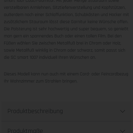
smart 1007 Couch-Garnitur. Mit jeder Menge Stauraum sowie
verstellbaren Armlehnen, Sitztiefenverstellung und Kopfstützen,
außerdem noch einer Schlaffunktion, Schubkästen und Hocker mit
zusätzlichem Stauraum lässt diese Garnitur keine Wünsche offen.
Die Polsterung ist sehr hochwertig und super bequem, so genießt
man gern ein spannendes Buch oder einen tollen Film. Bei den
Füßen wählen Sie zwischen Metallfuß brei in Chrom oder Holz,
sowie Metallfuß winklig in Chrom oder schwarz, somit passt sich
die SC smart 1007 individuell Ihren Wünschen an.
Dieses Modell kann nun auch mit einem Cord- oder Feincordbezug
Ihr Wohnzimmer zum Strahlen bringen.
Produktbeschreibung
Produktmaße