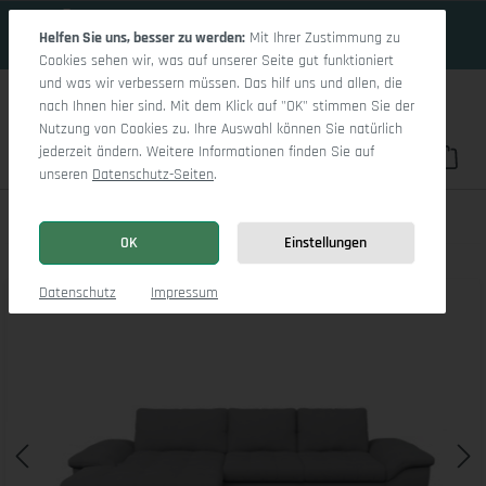
16 Tage 15h:8m:35s
Zum Hauptinhalt springen
Helfen Sie uns, besser zu werden:
Mit Ihrer Zustimmung zu
Cookies sehen wir, was auf unserer Seite gut funktioniert
und was wir verbessern müssen. Das hilf uns und allen, die
nach Ihnen hier sind. Mit dem Klick auf "OK" stimmen Sie der
Nutzung von Cookies zu. Ihre Auswahl können Sie natürlich
jederzeit ändern. Weitere Informationen finden Sie auf
Du hast 0 Pro
War
unseren
Datenschutz-Seiten
.
Sitz Concept smart 1007 Canape Medium L
OK
Einstellungen
Bildergalerie überspringen
Datenschutz
Impressum