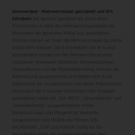
Sommerdeal - Mehrwertsteuer geschenkt und 10%
Extrabatt:
Bei Neukauf gewähren wir Ihnen einen
Preisnachlass in Höhe des Mehrwertsteueranteils am
Warenwert der gekauften Möbel. Aus gesetzlichen
Gründen können wir Ihnen die Mehrwertsteuer als solche
jedoch nicht erlassen. Der Extra-Rabatt von 10 % wird
anschließend auf den um den Mehrwertsteueranteil
reduzierten Warenwert berechnet. Serviceleistungen,
Versandkosten und die Altmöbelmitnahme sind von der
Rabattierung ausgenommen und fließen nicht in die
Rabattbasis ein. Ausgenommen von dieser Rabattaktion
sind zudem alle in unseren Prospekten oder Anzeigen
beworbenen sowie mit „TOP PREIS", „Dauertiefpreis" und
„Abverkaufspreis" ausgezeichneten Artikel,
Dienstleistungen und Pflegemittel. Weiterhin
ausgenommen sind Modelle der Marken VON
WILMOWSKY, JOOP! und KOINOR. Gültig nur für
Neuaufträge. Nicht mit anderen Nachlässen oder