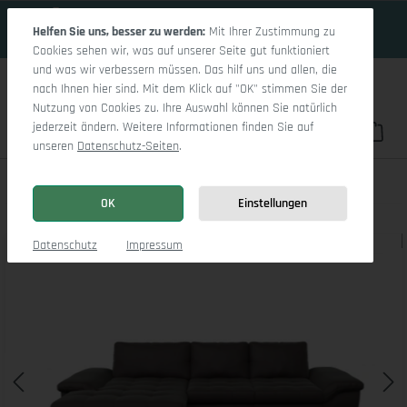
18 Tage 7h:16m:52s
Zum Hauptinhalt springen
Helfen Sie uns, besser zu werden:
Mit Ihrer Zustimmung zu
Cookies sehen wir, was auf unserer Seite gut funktioniert
und was wir verbessern müssen. Das hilf uns und allen, die
nach Ihnen hier sind. Mit dem Klick auf "OK" stimmen Sie der
Nutzung von Cookies zu. Ihre Auswahl können Sie natürlich
jederzeit ändern. Weitere Informationen finden Sie auf
Du hast 0 Pro
War
unseren
Datenschutz-Seiten
.
Sitz Concept smart 1007 Canape Medium L
OK
Einstellungen
Bildergalerie überspringen
Datenschutz
Impressum