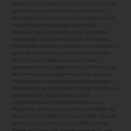
vergleichbarer Sitzanzahl zum gekauften Sofa. Der in der
Darstellung ausgewiesene Betrag von 30 € für die
Altmöbelentsorgung entspricht dem regulären Preis für
einen 2-Sitzer (15 € je Sitzplatz) und dient als
Beispielwert zur Veranschaulichung der geschenkten
Leistung; der tatsächliche Wert richtet sich nach der
Sitzanzahl des abgeholten Altmöbels. Der Sommerbonus
gilt für alle entsprechend gekennzeichneten Modelle.
Sollten in anderen Bedingungen abweichende
Regelungen bestehen, gelten vorrangig die Bedingungen
des Sommerbonus. Ausgenommen von der gesamten
Aktion sind alle in unseren Prospekten oder Anzeigen
beworbenen sowie mit „TOP PREIS", „Dauertiefpreis" und
„Abverkaufspreis" ausgezeichneten Artikel
(Ausstellungsstücke) sowie Dienstleistungen und
Pflegemittel. Weiterhin ausgenommen sind Modelle der
Marken VON WILMOWSKY, JOOP! und KOINOR. Gültig nur
für Neuaufträge vom 01.07. bis 30.07.2026. Nicht mit
anderen Nachlässen oder Aktionen kombinierbar. Eine