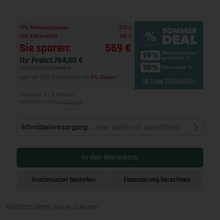
1
19% Mehrwertsteuer
373 €
1
10% Extrarabatt
196 €
Sie sparen:
569 €
Ihr Preis:
1.764,00 €
Listenpreis:
2.333,00 €
oder ab 77,67 € monatlich mit
0% Zinsen
2
18 Tage 7h:16m:52s
Lieferzeit 6 - 8 Wochen
Alle Preise inkl. MwSt
zzgl. Versand
Altmöbelentsorgung
(Hier gleich mit auswählen)
In den Warenkorb
Gratismuster bestellen
Finanzierung berechnen
Komfort kennt keine Grenzen.