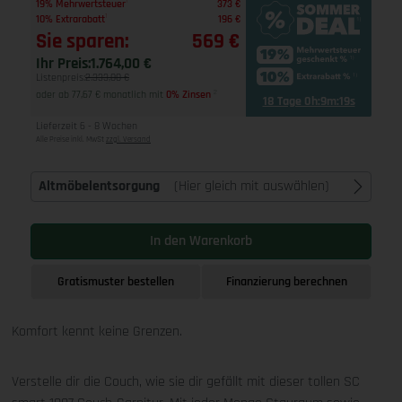
1
19% Mehrwertsteuer
373 €
1
10% Extrarabatt
196 €
Sie sparen:
569 €
Ihr Preis:
1.764,00 €
Listenpreis:
2.333,00 €
oder ab 77,67 € monatlich mit
0% Zinsen
2
18 Tage 0h:9m:18s
Lieferzeit 6 - 8 Wochen
Alle Preise inkl. MwSt
zzgl. Versand
Altmöbelentsorgung
(Hier gleich mit auswählen)
In den Warenkorb
Gratismuster bestellen
Finanzierung berechnen
Komfort kennt keine Grenzen.
Verstelle dir die Couch, wie sie dir gefällt mit dieser tollen SC