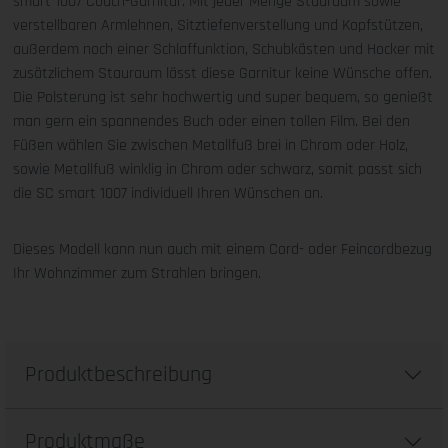
smart 1007 Couch-Garnitur. Mit jeder Menge Stauraum sowie
verstellbaren Armlehnen, Sitztiefenverstellung und Kopfstützen,
außerdem noch einer Schlaffunktion, Schubkästen und Hocker mit
zusätzlichem Stauraum lässt diese Garnitur keine Wünsche offen.
Die Polsterung ist sehr hochwertig und super bequem, so genießt
man gern ein spannendes Buch oder einen tollen Film. Bei den
Füßen wählen Sie zwischen Metallfuß brei in Chrom oder Holz,
sowie Metallfuß winklig in Chrom oder schwarz, somit passt sich
die SC smart 1007 individuell Ihren Wünschen an.
Dieses Modell kann nun auch mit einem Cord- oder Feincordbezug
Ihr Wohnzimmer zum Strahlen bringen.
Produktbeschreibung
Produktmaße