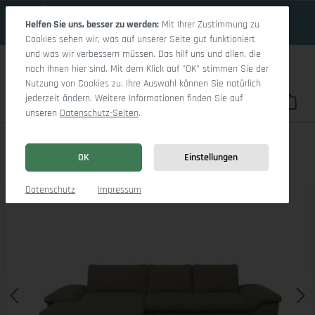
18 Tage 0h:9m:18s
Zum Hauptinhalt springen
Helfen Sie uns, besser zu werden:
Mit Ihrer Zustimmung zu
Cookies sehen wir, was auf unserer Seite gut funktioniert
und was wir verbessern müssen. Das hilf uns und allen, die
nach Ihnen hier sind. Mit dem Klick auf "OK" stimmen Sie der
Nutzung von Cookies zu. Ihre Auswahl können Sie natürlich
jederzeit ändern. Weitere Informationen finden Sie auf
Du hast 0 Pro
War
unseren
Datenschutz-Seiten
.
Sitz Concept smart 1007 Canape Medium L
OK
Einstellungen
Bildergalerie überspringen
Datenschutz
Impressum