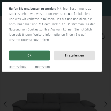
17 Tage 14h:25m:17s
Zum Hauptinhalt springen
Helfen Sie uns, besser zu werden:
Mit Ihrer Zustimmung zu
Cookies sehen wir, was auf unserer Seite gut funktioniert
und was wir verbessern müssen. Das hilf uns und allen, die
nach Ihnen hier sind. Mit dem Klick auf "OK" stimmen Sie der
Nutzung von Cookies zu. Ihre Auswahl können Sie natürlich
jederzeit ändern. Weitere Informationen finden Sie auf
Du hast 0 Pro
War
unseren
Datenschutz-Seiten
.
Sitz Concept smart 1007 Canape Medium R
OK
Einstellungen
Bildergalerie überspringen
Datenschutz
Impressum