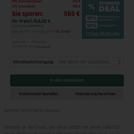
1
19% Mehrwertsteuer
373 €
1
10% Extrarabatt
196 €
Sie sparen:
569 €
Ihr Preis:
1.764,00 €
Listenpreis:
2.333,00 €
oder ab 77,67 € monatlich mit
0% Zinsen
2
17 Tage 14h:25m:17s
Lieferzeit 6 - 8 Wochen
Alle Preise inkl. MwSt
zzgl. Versand
Altmöbelentsorgung
(Hier gleich mit auswählen)
In den Warenkorb
Gratismuster bestellen
Finanzierung berechnen
Komfort kennt keine Grenzen.
Verstelle dir die Couch, wie sie dir gefällt mit dieser tollen SC