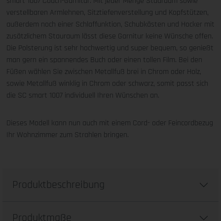
smart 1007 Couch-Garnitur. Mit jeder Menge Stauraum sowie
verstellbaren Armlehnen, Sitztiefenverstellung und Kopfstützen,
außerdem noch einer Schlaffunktion, Schubkästen und Hocker mit
zusätzlichem Stauraum lässt diese Garnitur keine Wünsche offen.
Die Polsterung ist sehr hochwertig und super bequem, so genießt
man gern ein spannendes Buch oder einen tollen Film. Bei den
Füßen wählen Sie zwischen Metallfuß brei in Chrom oder Holz,
sowie Metallfuß winklig in Chrom oder schwarz, somit passt sich
die SC smart 1007 individuell Ihren Wünschen an.
Dieses Modell kann nun auch mit einem Cord- oder Feincordbezug
Ihr Wohnzimmer zum Strahlen bringen.
Produktbeschreibung
Produktmaße