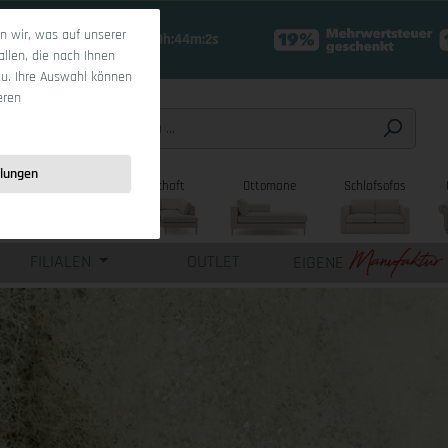
 wir, was auf unserer
18 Tage 10h:44m:1s
allen, die nach Ihnen
zu. Ihre Auswahl können
eren
llungen
sofas
Wohnlandschaft
Ottomane
Schlafsofas
FILIALEN
OUTLET
EIGENE