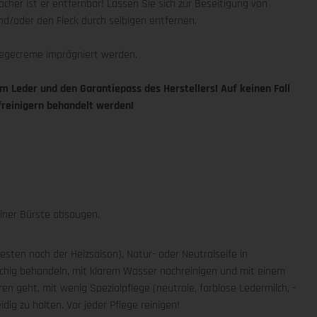
facher ist er entfernbar! Lassen Sie sich zur Beseitigung von
d/oder den Fleck durch selbigen entfernen.
flegecreme imprägniert werden.
m Leder und den Garantiepass des Herstellers! Auf keinen Fall
freinigern behandelt werden!
iner Bürste absaugen.
esten nach der Heizsaison), Natur- oder Neutralseife in
chig behandeln, mit klarem Wasser nachreinigen und mit einem
n geht, mit wenig Spezialpflege (neutrale, farblose Ledermilch, -
ig zu halten. Vor jeder Pflege reinigen!