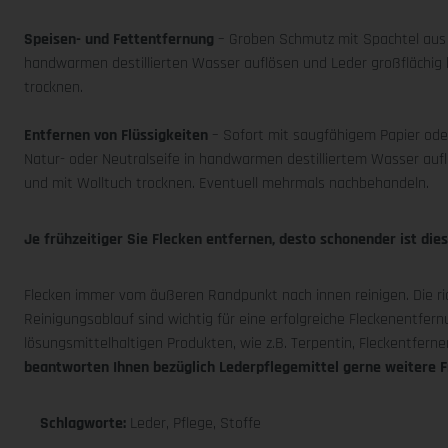
Speisen- und Fettentfernung
– Groben Schmutz mit Spachtel aus H
handwarmen destillierten Wasser auflösen und Leder großflächig 
trocknen.
Entfernen von Flüssigkeiten
– Sofort mit saugfähigem Papier ode
Natur- oder Neutralseife in handwarmen destilliertem Wasser auf
und mit Wolltuch trocknen. Eventuell mehrmals nachbehandeln.
Je frühzeitiger Sie Flecken entfernen, desto schonender ist dies
Flecken immer vom äußeren Randpunkt nach innen reinigen. Die ri
Reinigungsablauf sind wichtig für eine erfolgreiche Fleckenentfern
lösungsmittelhaltigen Produkten, wie z.B. Terpentin, Fleckentferner
beantworten Ihnen bezüglich Lederpflegemittel gerne weitere F
Schlagworte:
Leder, Pflege, Stoffe