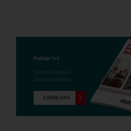
Polster 1×1
Das Sofa-Handbuch
Jetzt herunterladen
DOWNLOAD