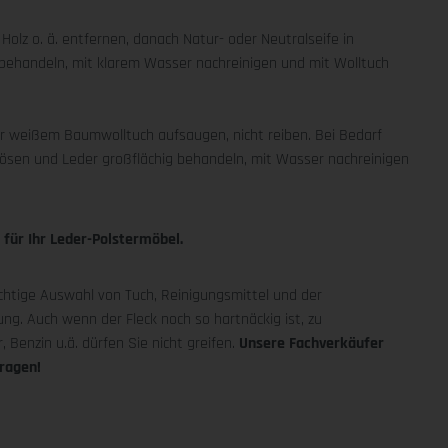
olz o. ä. entfernen, danach Natur- oder Neutralseife in
behandeln, mit klarem Wasser nachreinigen und mit Wolltuch
r weißem Baumwolltuch aufsaugen, nicht reiben. Bei Bedarf
lösen und Leder großflächig behandeln, mit Wasser nachreinigen
 für Ihr Leder-Polstermöbel.
chtige Auswahl von Tuch, Reinigungsmittel und der
ung. Auch wenn der Fleck noch so hartnäckig ist, zu
, Benzin u.ä. dürfen Sie nicht greifen.
Unsere Fachverkäufer
ragen!