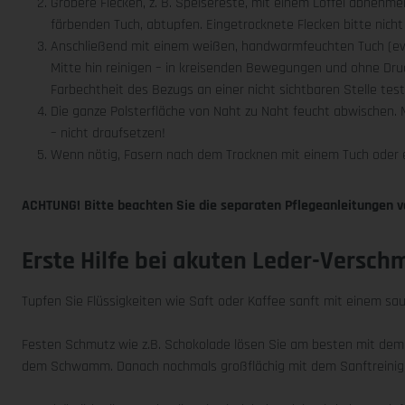
Gröbere Flecken, z. B. Speisereste, mit einem Löffel abnehme
färbenden Tuch, abtupfen. Eingetrocknete Flecken bitte nich
Anschließend mit einem weißen, handwarmfeuchten Tuch (evtl
Mitte hin reinigen – in kreisenden Bewegungen und ohne Dru
Farbechtheit des Bezugs an einer nicht sichtbaren Stelle tes
Die ganze Polsterfläche von Naht zu Naht feucht abwischen. 
– nicht draufsetzen!
Wenn nötig, Fasern nach dem Trocknen mit einem Tuch oder e
ACHTUNG! Bitte beachten Sie die separaten Pflegeanleitungen v
Erste Hilfe bei akuten Leder-Versc
Tupfen Sie Flüssigkeiten wie Saft oder Kaffee sanft mit einem sau
Festen Schmutz wie z.B. Schokolade lösen Sie am besten mit dem
dem Schwamm. Danach nochmals großflächig mit dem Sanftreiniger