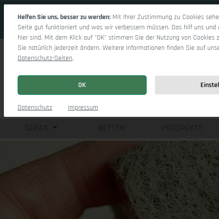
 Hauptinhalt springen
Zur Suche springen
Zur Hauptnavigation springen
Helfen Sie uns, besser zu werden:
Mit Ihrer Zustimmung zu Cookies sehen
Seite gut funktioniert und was wir verbessern müssen. Das hilf uns und 
hier sind. Mit dem Klick auf "OK" stimmen Sie der Nutzung von Cookies 
Sie natürlich jederzeit ändern. Weitere Informationen finden Sie auf uns
Datenschutz-Seiten
.
OK
Einste
Einzelsofas
Eck
Datenschutz
Impressum
SOFAS
BETTEN
PROSPEKTE