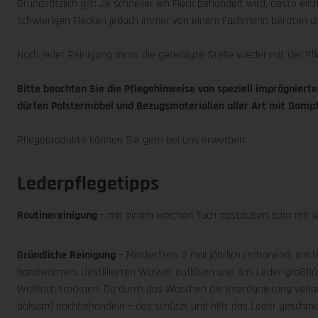
Grundsätzlich gilt: Je schneller ein Fleck behandelt wird, desto ein
schwierigen Flecken jedoch immer von einem Fachmann beraten un
Nach jeder Reinigung muss die gereinigte Stelle wieder mit der P
Bitte beachten Sie die Pflegehinweise von speziell imprägnierte
dürfen Polstermöbel und Bezugsmaterialien aller Art mit Damp
Pflegeprodukte können Sie gern bei uns erwerben.
Lederpflegetipps
Routinereinigung
– mit einem weichen Tuch abstauben oder mit e
Gründliche Reinigung
– Mindestens 2 mal jährlich (schonend, am b
handwarmen, destillierten Wasser auflösen und das Leder großflä
Wolltuch trocknen. Da durch das Waschen die Imprägnierung verlore
balsam) nachbehandeln – das schützt und hilft das Leder geschmeid