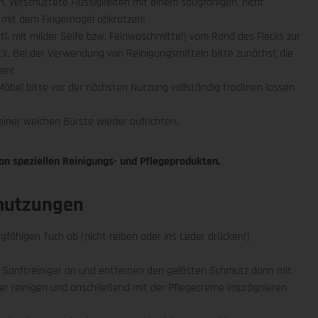
n, verschüttete Flüssigkeiten mit einem saugfähigen, nicht
t mit dem Fingernagel abkratzen!
. mit milder Seife bzw. Feinwaschmittel) vom Rand des Flecks zur
ck. Bei der Verwendung von Reinigungsmitteln bitte zunächst die
ten!
Möbel bitte vor der nächsten Nutzung vollständig trocknen lassen
iner weichen Bürste wieder aufrichten.
on speziellen Reinigungs- und Pflegeprodukten.
hmutzungen
gfähigen Tuch ab (nicht reiben oder ins Leder drücken!)
 Sanftreiniger an und entfernen den gelösten Schmutz dann mit
 reinigen und anschließend mit der Pflegecreme imprägnieren.